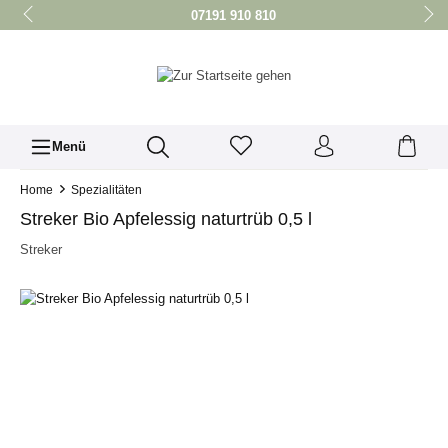
07191 910 810
LIEFERTAG: DIENSTAG (BESTELLUNG BIS MONTAG 17 UHR)
LIEFERUNG AB 24,99 € (NETTO-WARENWERT OHNE PFAND)
IN UNSEREM
LIEFERGEBIET
SICHER EINKAUFEN DANK SSL
Menü
Home
Spezialitäten
Streker Bio Apfelessig naturtrüb 0,5 l
Streker