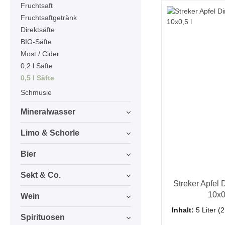
Fruchtsaft
Fruchtsaftgetränk
Direktsäfte
BIO-Säfte
Most / Cider
0,2 l Säfte
0,5 l Säfte
Schmusie
Mineralwasser
Limo & Schorle
Bier
Sekt & Co.
Streker Apfel D
10x0
Wein
Inhalt:
5 Liter
(2
Spirituosen