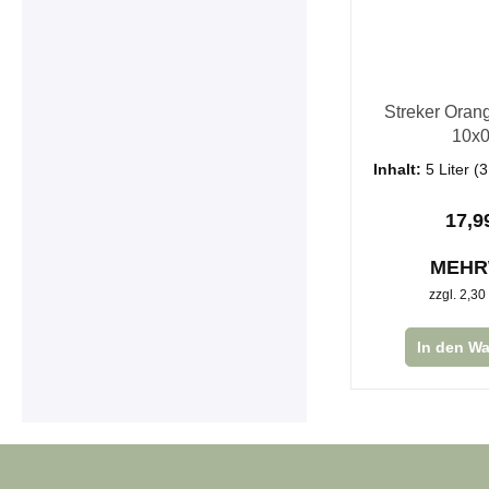
Streker Orang
10x0
Inhalt:
5 Liter
(3
17,9
MEH
zzgl. 2,30
In den W