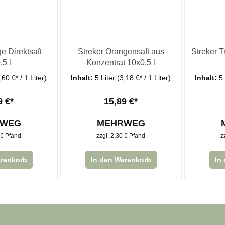
e Direktsaft
Streker Orangensaft aus
Streker T
,5 l
Konzentrat 10x0,5 l
,60 €* / 1 Liter)
Inhalt:
5 Liter
(3,18 €* / 1 Liter)
Inhalt:
5
9 €*
15,89 €*
RWEG
MEHRWEG
 € Pfand
zzgl. 2,30 € Pfand
z
arenkorb
In den Warenkorb
In