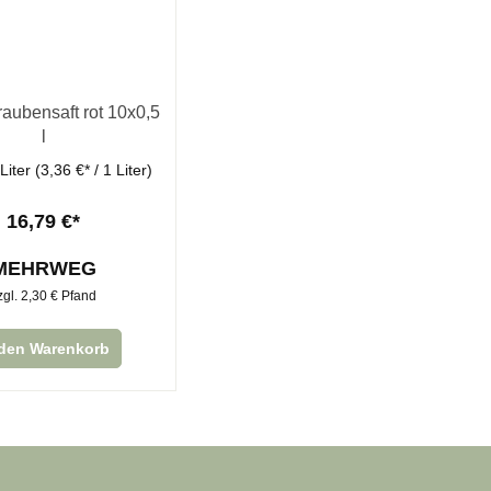
raubensaft rot 10x0,5
l
 Liter
(3,36 €* / 1 Liter)
16,79 €*
MEHRWEG
zgl. 2,30 € Pfand
 den Warenkorb