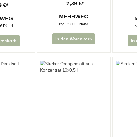
12,39 €*
9 €*
MEHRWEG
RWEG
zzgl. 2,30 € Pfand
 € Pfand
z
In den Warenkorb
arenkorb
In