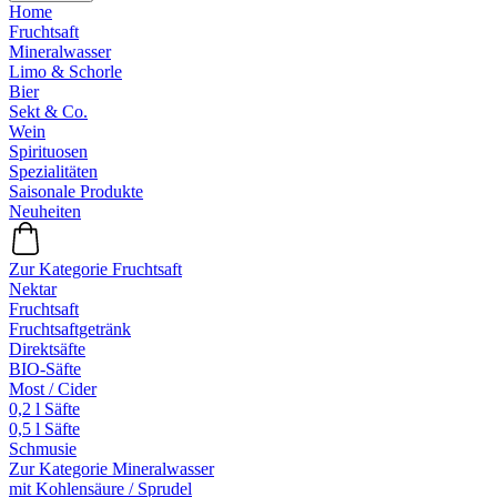
Home
Fruchtsaft
Mineralwasser
Limo & Schorle
Bier
Sekt & Co.
Wein
Spirituosen
Spezialitäten
Saisonale Produkte
Neuheiten
Zur Kategorie Fruchtsaft
Nektar
Fruchtsaft
Fruchtsaftgetränk
Direktsäfte
BIO-Säfte
Most / Cider
0,2 l Säfte
0,5 l Säfte
Schmusie
Zur Kategorie Mineralwasser
mit Kohlensäure / Sprudel