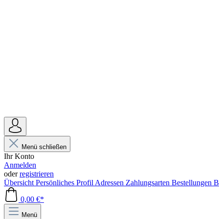
Menü schließen
Ihr Konto
Anmelden
oder
registrieren
Übersicht
Persönliches Profil
Adressen
Zahlungsarten
Bestellungen
B
0,00 €*
Menü