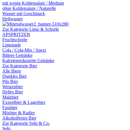
mit wenig Kohlensäure / Medium
ohne Kohlensäure / Naturelle
Wasser mit Geschmack
Heilwasser
Zur Kategorie Limo & Schorle
APSPRITZER
Fruchtschorle
Limonade
Cola / Cola-Mix / Spezi
Bittere Getränke
Kalorienreduzierte Getränke
Zur Kategorie Bier
Alle Biere
Dunkles Bier
Pils Bier
Weizenbier
Helles Bier
Malzbier
Exportbier & Lagerbier
Fassbier
Mixbier & Radler
Alkoholfreies Bier
Zur Kategorie Sekt & Co.
Sekt